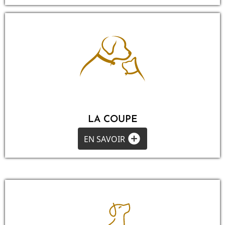
LA COUPE
add_circle
EN SAVOIR