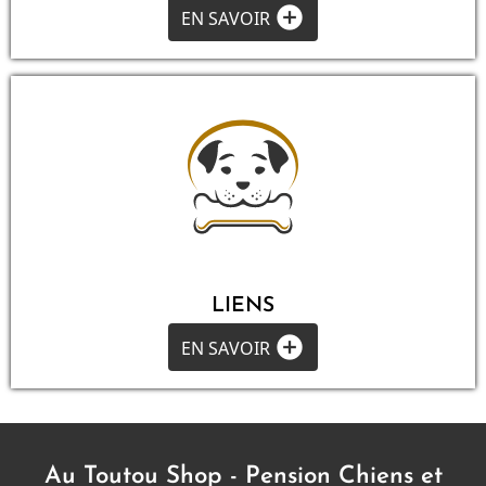
add_circle
EN SAVOIR
LIENS
add_circle
EN SAVOIR
Au Toutou Shop - Pension Chiens et