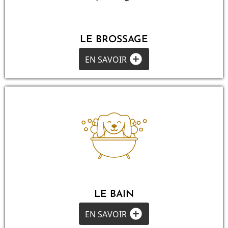
LE BROSSAGE
add_circle
EN SAVOIR
LE BAIN
add_circle
EN SAVOIR