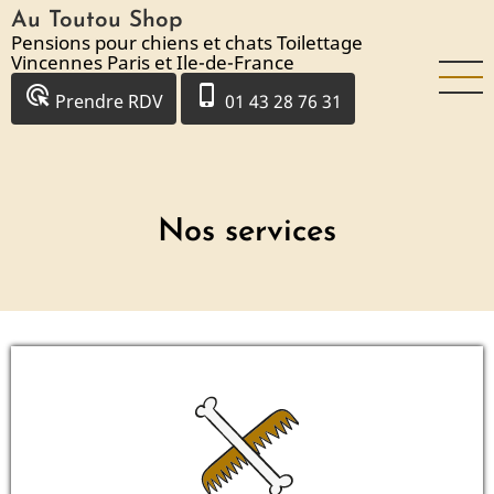
Aller
Au Toutou Shop
au
Pensions pour chiens et chats Toilettage
Vincennes Paris et Ile-de-France
contenu
ads_click
phone_iphone
principal
Prendre RDV
01 43 28 76 31
Nos services